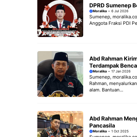
DPRD Sumenep Ber
Moralika
6 Jul 2026
Sumenep, moralika.co
Anggota Fraksi PDI Pe
Abd Rahman Kirim
Terdampak Benc
Moralika
17 Jan 2026
Sumenep, moralika.c
Rahman, menyalurkan
alam. Bantuan...
Abd Rahman Menga
Pancasila
Moralika
1 Oct 2025
Sumenep, moralika.co