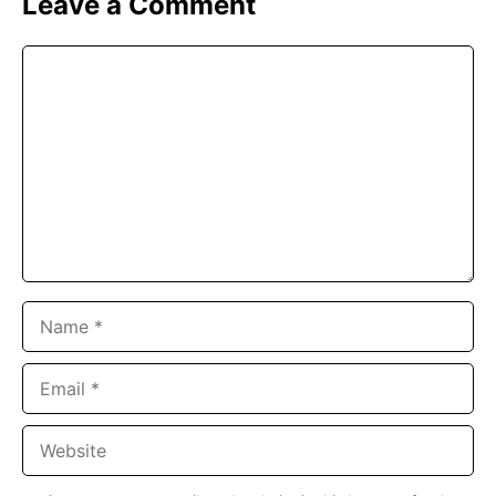
Leave a Comment
Comment
Name
Email
Website