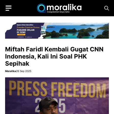
Skip
to
content
Miftah Faridl Kembali Gugat CNN
Indonesia, Kali Ini Soal PHK
Sepihak
Moralika
26 Sep 2025