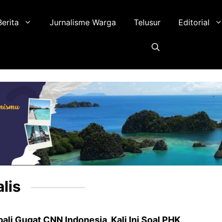
Berita
Jurnalisme Warga
Telusur
Editorial
lis
ali Gugat CNN Indonesia, Kali Ini Soal PHK