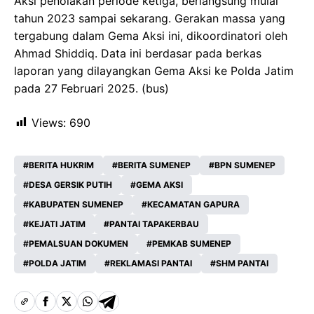
Aksi penolakan periode ketiga, berlangsung mulai
tahun 2023 sampai sekarang. Gerakan massa yang
tergabung dalam Gema Aksi ini, dikoordinatori oleh
Ahmad Shiddiq. Data ini berdasar pada berkas
laporan yang dilayangkan Gema Aksi ke Polda Jatim
pada 27 Februari 2025. (bus)
Views:
690
BERITA HUKRIM
BERITA SUMENEP
BPN SUMENEP
DESA GERSIK PUTIH
GEMA AKSI
KABUPATEN SUMENEP
KECAMATAN GAPURA
KEJATI JATIM
PANTAI TAPAKERBAU
PEMALSUAN DOKUMEN
PEMKAB SUMENEP
POLDA JATIM
REKLAMASI PANTAI
SHM PANTAI