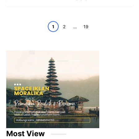
Page
Page
Page
1
2
…
19
Most View