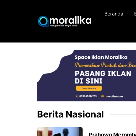
Skip
to
Beranda
content
Berita Nasional
Prabowo Meromba