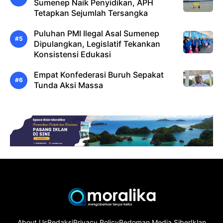
Sumenep Naik Penyidikan, APH
Tetapkan Sejumlah Tersangka
Puluhan PMI Ilegal Asal Sumenep
Dipulangkan, Legislatif Tekankan
Konsistensi Edukasi
Empat Konfederasi Buruh Sepakat
Tunda Aksi Massa
About Us
Redaksi
Privacy Policy
Pedoman Media Siber
Iklan