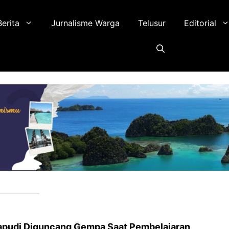
Berita
Jurnalisme Warga
Telusur
Editorial
apudi Diguncang Gempa Saat Pembelajaran