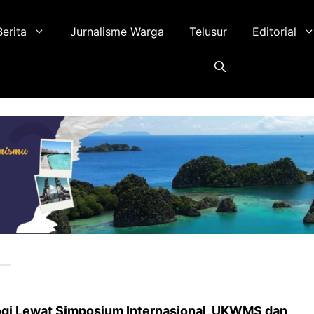
Berita
Jurnalisme Warga
Telusur
Editorial
logi Lewat Simposium Internasional, UKWMS dan