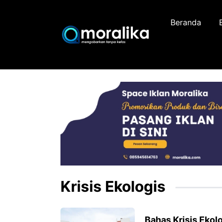
Skip
to
Beranda
content
Krisis Ekologis
Bahas Krisis Eko