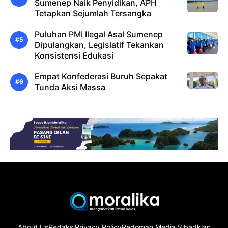
Sumenep Naik Penyidikan, APH
Tetapkan Sejumlah Tersangka
Puluhan PMI Ilegal Asal Sumenep
Dipulangkan, Legislatif Tekankan
Konsistensi Edukasi
Empat Konfederasi Buruh Sepakat
Tunda Aksi Massa
About Us
Redaksi
Privacy Policy
Pedoman Media Siber
Iklan