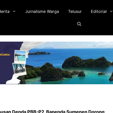
Berita
Jurnalisme Warga
Telusur
Editorial
pusan Denda PBB-P2, Bapenda Sumenep Dorong