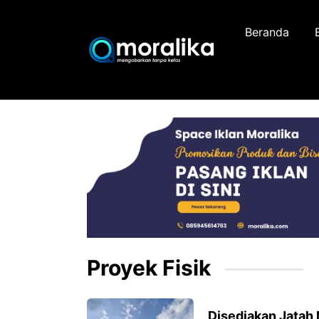
Skip
to
Beranda
content
Proyek Fisik
Disediakan Jatah 