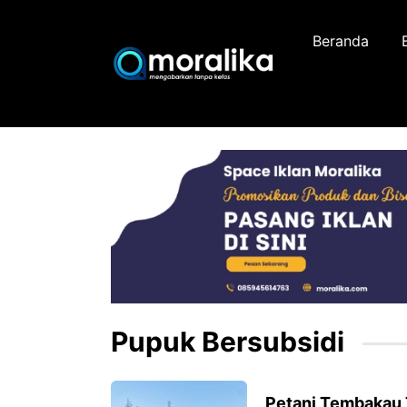
Skip
to
Beranda
content
Pupuk Bersubsidi
Petani Tembakau 