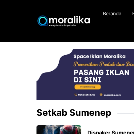
Skip
to
Beranda
content
Setkab Sumenep
Disnaker Sumenep 