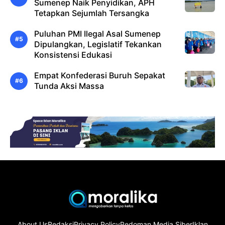
Sumenep Naik Penyidikan, APH
Tetapkan Sejumlah Tersangka
Puluhan PMI Ilegal Asal Sumenep
Dipulangkan, Legislatif Tekankan
Konsistensi Edukasi
Empat Konfederasi Buruh Sepakat
Tunda Aksi Massa
About Us
Redaksi
Privacy Policy
Pedoman Media Siber
Iklan