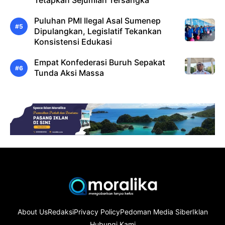
Tetapkan Sejumlah Tersangka
Puluhan PMI Ilegal Asal Sumenep
Dipulangkan, Legislatif Tekankan
Konsistensi Edukasi
Empat Konfederasi Buruh Sepakat
Tunda Aksi Massa
About Us
Redaksi
Privacy Policy
Pedoman Media Siber
Iklan
Hubungi Kami