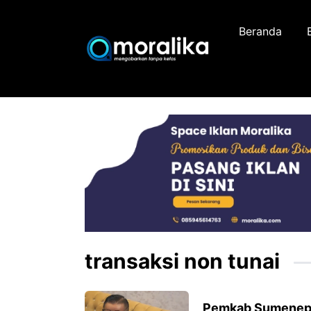
Skip
to
Beranda
content
transaksi non tunai
Pemkab Sumenep D