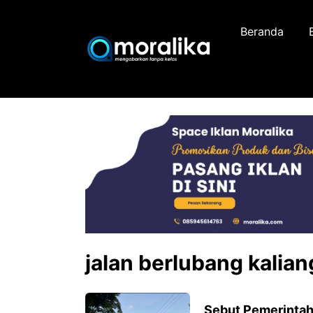
Skip
to
Beranda
content
jalan berlubang kalian
Sebut Pemerintah 