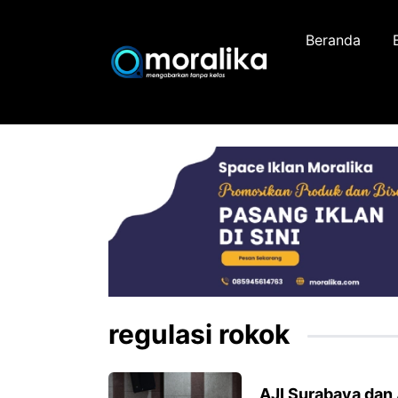
Skip
to
Beranda
content
regulasi rokok
AJI Surabaya dan 