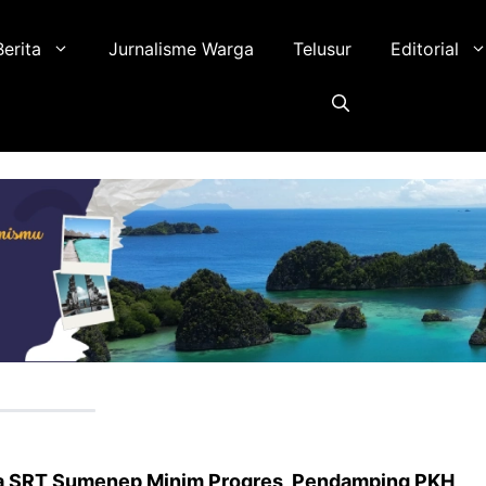
Berita
Jurnalisme Warga
Telusur
Editorial
a SRT Sumenep Minim Progres, Pendamping PKH