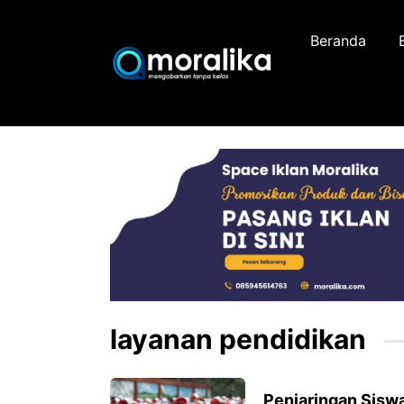
Skip
to
Beranda
content
layanan pendidikan
Penjaringan Sisw