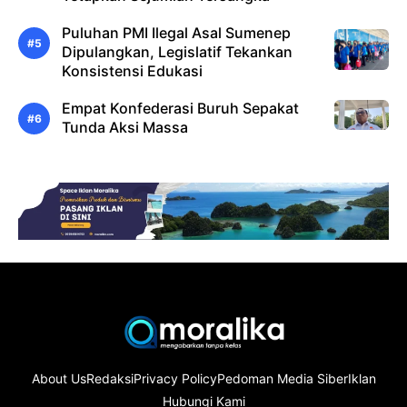
Puluhan PMI Ilegal Asal Sumenep
Dipulangkan, Legislatif Tekankan
Konsistensi Edukasi
Empat Konfederasi Buruh Sepakat
Tunda Aksi Massa
About Us
Redaksi
Privacy Policy
Pedoman Media Siber
Iklan
Hubungi Kami