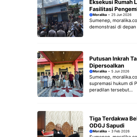
Eksekusi Rumah L
Fasilitasi Pengem
Moralika
25 Jun 2026
Sumenep, moralika.com
demonstrasi di depan 
Putusan Inkrah T
Dipersoalkan
Moralika
5 Jun 2026
Sumenep, moralika.co
supremasi hukum di P
peradilan tersebut...
Tiga Terdakwa Beb
ODGJ Sapudi
Moralika
3 Feb 2026
Sumenep, moralika.co