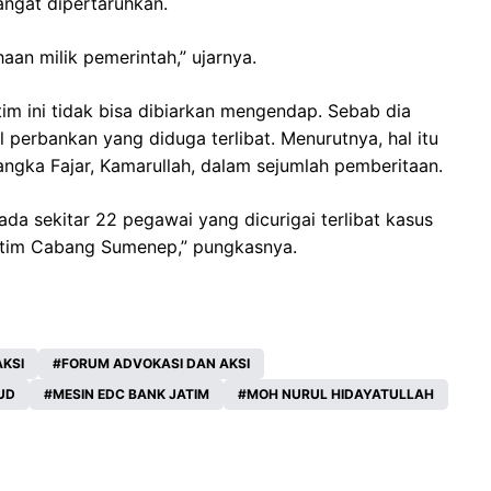
angat dipertaruhkan.
aan milik pemerintah,” ujarnya.
m ini tidak bisa dibiarkan mengendap. Sebab dia
 perbankan yang diduga terlibat. Menurutnya, hal itu
gka Fajar, Kamarullah, dalam sejumlah pemberitaan.
da sekitar 22 pegawai yang dicurigai terlibat kasus
Jatim Cabang Sumenep,” pungkasnya.
KSI
FORUM ADVOKASI DAN AKSI
UD
MESIN EDC BANK JATIM
MOH NURUL HIDAYATULLAH