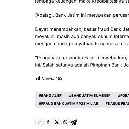
lembaga keuangan, maka kredibilitasnya s
“Apalagi, Bank Jatim ini merupakan perusah
Dayat menambahkan, kasus fraud Bank Jati
meyakini, masih ada banyak oknum internal
mengacu pada pernyataan Pengacara tersan
“Pengacara tersangka Fajar menyebutkan, a
ini. Salah satunya adalah Pimpinan Bank 
Views:
492
BANG ALIEF
BANK JATIM SUMENEP
FORA
FRAUD BANK JATIM RP23 MILIAR
KASUS FRA