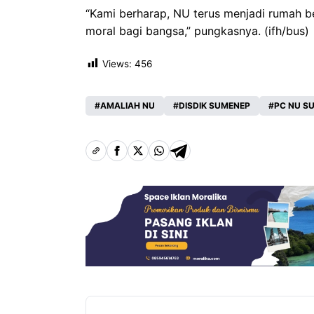
“Kami berharap, NU terus menjadi rumah b
moral bagi bangsa,” pungkasnya. (ifh/bus)
Views:
456
AMALIAH NU
DISDIK SUMENEP
PC NU S