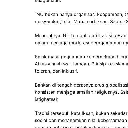
keagamaan.
“NU bukan hanya organisasi keagamaan, te
masyarakat,” ujar Mohamad Iksan, Sabtu (
Menurutnya, NU tumbuh dari tradisi pesa
dalam menjaga moderasi beragama dan me
Sejak masa perjuangan kemerdekaan hingg
Ahlussunnah wal Jamaah. Prinsip ke-Islama
toleran, dan inklusif.
Bahkan di tengah derasnya arus globalisa
konsisten menjaga amaliah religiusnya. Sala
istighatsah.
Tradisi tersebut, kata Iksan, bukan sekada
sosial dan menanamkan nilai kebersamaan d
dengan pola pembentukan karakter bangsa 