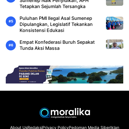
Sumenep Naik Penyidikan, APH
Tetapkan Sejumlah Tersangka
Puluhan PMI Ilegal Asal Sumenep
Dipulangkan, Legislatif Tekankan
Konsistensi Edukasi
Empat Konfederasi Buruh Sepakat
Tunda Aksi Massa
About Us
Redaksi
Privacy Policy
Pedoman Media Siber
Iklan