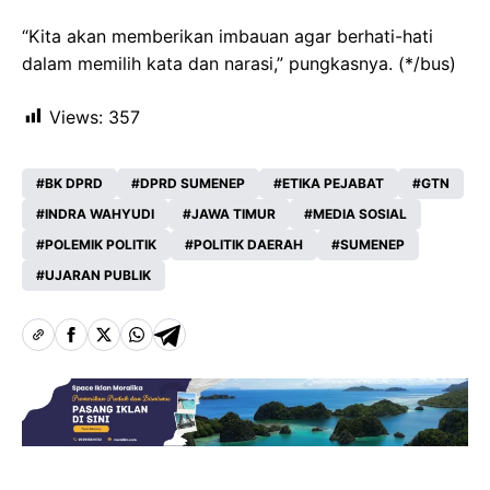
“Kita akan memberikan imbauan agar berhati-hati
dalam memilih kata dan narasi,” pungkasnya. (*/bus)
Views:
357
BK DPRD
DPRD SUMENEP
ETIKA PEJABAT
GTN
INDRA WAHYUDI
JAWA TIMUR
MEDIA SOSIAL
POLEMIK POLITIK
POLITIK DAERAH
SUMENEP
UJARAN PUBLIK