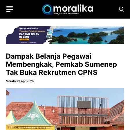
Skip
to
content
Dampak Belanja Pegawai
Membengkak, Pemkab Sumenep
Tak Buka Rekrutmen CPNS
Moralika
9 Apr 2026