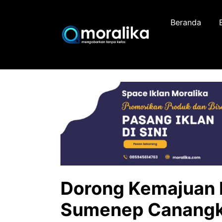
Skip
to
Beranda
content
Dorong Kemajuan 
Sumenep Canangk