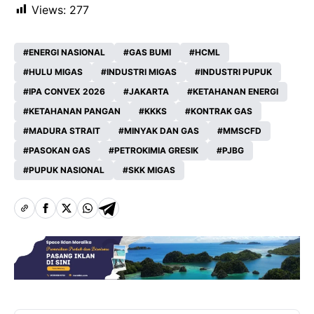
Views:
277
ENERGI NASIONAL
GAS BUMI
HCML
HULU MIGAS
INDUSTRI MIGAS
INDUSTRI PUPUK
IPA CONVEX 2026
JAKARTA
KETAHANAN ENERGI
KETAHANAN PANGAN
KKKS
KONTRAK GAS
MADURA STRAIT
MINYAK DAN GAS
MMSCFD
PASOKAN GAS
PETROKIMIA GRESIK
PJBG
PUPUK NASIONAL
SKK MIGAS