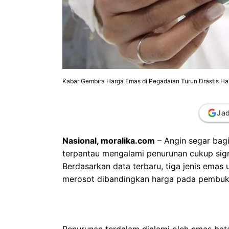
Kabar Gembira Harga Emas di Pegadaian Turun Drastis Hari
Jad
Nasional, moralika.com
– Angin segar bagi
terpantau mengalami penurunan cukup sign
Berdasarkan data terbaru, tiga jenis emas
merosot dibandingkan harga pada pembuka
Penurunan terdalam dialami oleh emas bat