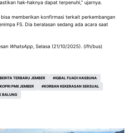
tikan hak-haknya dapat terpenuhi,” ujarnya.
m bisa memberikan konfirmasi terkait perkembangan
impa FS. Dia beralasan sedang ada acara saat
pesan
WhatsApp
, Selasa (21/10/2025). (ifh/bus)
BERITA TERBARU JEMBER
IQBAL FUADI HASBUNA
KOPRI PMII JEMBER
KORBAN KEKERASAN SEKSUAL
K BALUNG