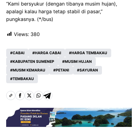
“Kami bersyukur (dengan tibanya musim hujan),
apalagi kalau harga tetap stabil di pasar,”
pungkasnya. (*/bus)
Views:
380
CABAI
HARGA CABAI
HARGA TEMBAKAU
KABUPATEN SUMENEP
MUSIM HUJAN
MUSIM KEMARAU
PETANI
SAYURAN
TEMBAKAU