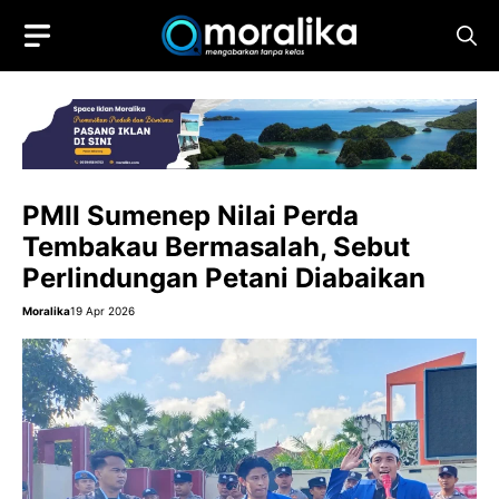
Skip
to
content
PMII Sumenep Nilai Perda
Tembakau Bermasalah, Sebut
Perlindungan Petani Diabaikan
Moralika
19 Apr 2026