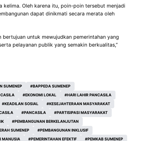
la kelima. Oleh karena itu, poin-poin tersebut menjadi
embangunan dapat dinikmati secara merata oleh
 lain bertujuan untuk mewujudkan pemerintahan yang
serta pelayanan publik yang semakin berkualitas,”
N SUMENEP
BAPPEDA SUMENEP
NCASILA
EKONOMI LOKAL
HARI LAHIR PANCASILA
KEADILAN SOSIAL
KESEJAHTERAAN MASYARAKAT
NCASILA
PANCASILA
PARTISIPASI MASYARAKAT
IK
PEMBANGUNAN BERKELANJUTAN
ERAH SUMENEP
PEMBANGUNAN INKLUSIF
 MANUSIA
PEMERINTAHAN EFEKTIF
PEMKAB SUMENEP