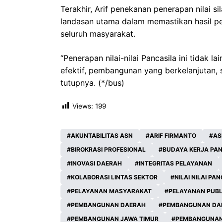
Terakhir, Arif penekanan penerapan nilai si
landasan utama dalam memastikan hasil p
seluruh masyarakat.
“Penerapan nilai-nilai Pancasila ini tidak
efektif, pembangunan yang berkelanjutan, 
tutupnya. (*/bus)
Views:
199
AKUNTABILITAS ASN
ARIF FIRMANTO
AS
BIROKRASI PROFESIONAL
BUDAYA KERJA PA
INOVASI DAERAH
INTEGRITAS PELAYANAN
KOLABORASI LINTAS SEKTOR
NILAI NILAI PA
PELAYANAN MASYARAKAT
PELAYANAN PUBL
PEMBANGUNAN DAERAH
PEMBANGUNAN DA
PEMBANGUNAN JAWA TIMUR
PEMBANGUNAN