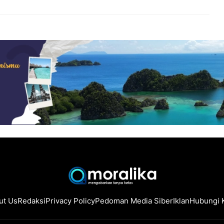
ut Us
Redaksi
Privacy Policy
Pedoman Media Siber
Iklan
Hubungi 