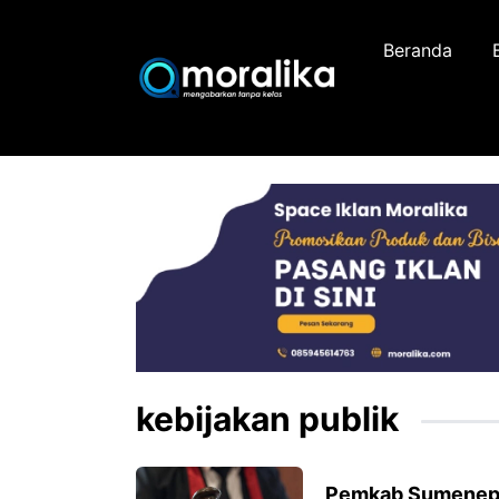
Skip
to
Beranda
content
kebijakan publik
Pemkab Sumenep 