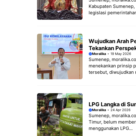
Kabupaten Sumenep, Za
legislasi pemerintahan.
Wujudkan Arah P
Tekankan Perspek
Moralika
19 May 2026
Sumenep, moralika.c
menekankan prinsip p
tersebut, diwujudkan
LPG Langka di Su
Moralika
24 Apr 2026
Sumenep, moralika.c
Timur, belum memberla
menggunakan LPG...