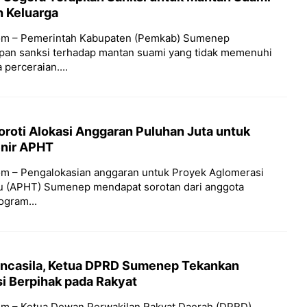
h Keluarga
om – Pemerintah Kabupaten (Pemkab) Sumenep
an sanksi terhadap mantan suami yang tidak memenuhi
perceraian....
oti Alokasi Anggaran Puluhan Juta untuk
nir APHT
m – Pengalokasian anggaran untuk Proyek Aglomerasi
u (APHT) Sumenep mendapat sorotan dari anggota
rogram...
ancasila, Ketua DPRD Sumenep Tekankan
si Berpihak pada Rakyat
om – Ketua Dewan Perwakilan Rakyat Daerah (DPRD)