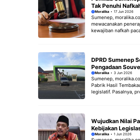
Tak Penuhi Nafka
Moralika
17 Jun 2026
Sumenep, moralika.c
mewacanakan penerap
kewajiban nafkah paca 
DPRD Sumenep Sor
Pengadaan Souve
Moralika
3 Jun 2026
Sumenep, moralika.co
Pabrik Hasil Tembaka
legislatif. Pasalnya, p
Wujudkan Nilai P
Kebijakan Legisla
Moralika
1 Jun 2026
Sumenep, moralika.c