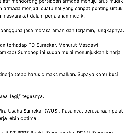
islatif mendorong persiapan armada menuju arus mudik
n armada menjadi suatu hal yang sangat penting untuk
 masyarakat dalam perjalanan mudik.
r pengguna jasa merasa aman dan terjamin,” ungkapnya.
kukan terhadap PD Sumekar. Menurut Masdawi,
emkab) Sumenep ini sudah mulai menunjukkan kinerja
kinerja tetap harus dimaksimalkan. Supaya kontribusi
si lagi,” tegasnya.
 Wira Usaha Sumekar (WUS). Pasalnya, perusahaan pelat
rja lebih optimal.
perti PT BPRS Bhakti Sumekar dan PDAM Sumenep,