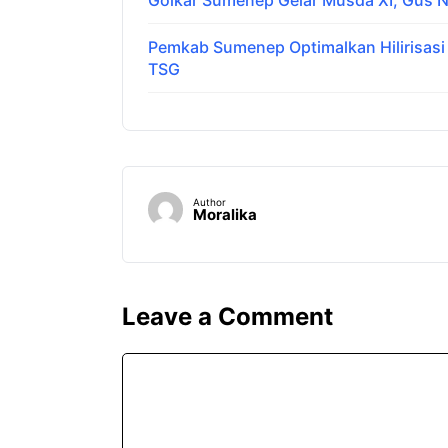
Golkar Sumenep Gelar Musda XI, Gus N
Pemkab Sumenep Optimalkan Hilirisas
TSG
Author
Moralika
Leave a Comment
Comment