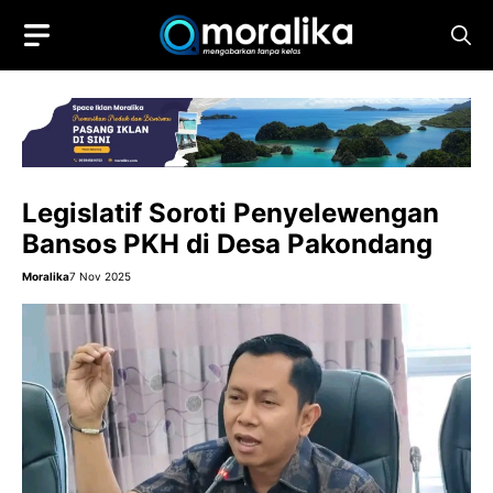
Skip
to
content
Legislatif Soroti Penyelewengan
Bansos PKH di Desa Pakondang
Moralika
7 Nov 2025