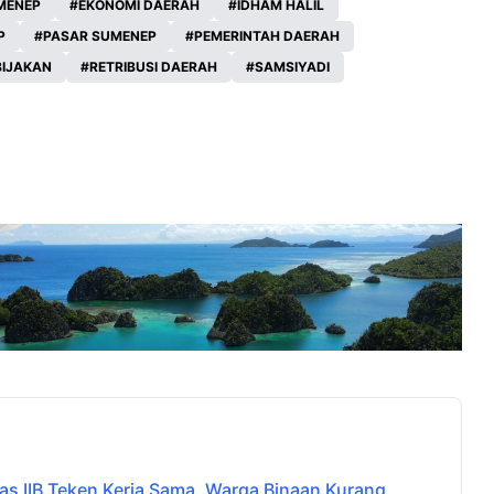
MENEP
EKONOMI DAERAH
IDHAM HALIL
P
PASAR SUMENEP
PEMERINTAH DAERAH
BIJAKAN
RETRIBUSI DAERAH
SAMSIYADI
 IIB Teken Kerja Sama, Warga Binaan Kurang