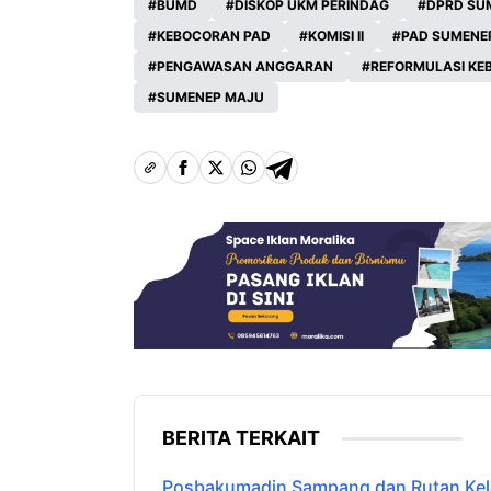
BUMD
DISKOP UKM PERINDAG
DPRD SU
KEBOCORAN PAD
KOMISI II
PAD SUMENE
PENGAWASAN ANGGARAN
REFORMULASI KE
SUMENEP MAJU
BERITA TERKAIT
Posbakumadin Sampang dan Rutan Kelas