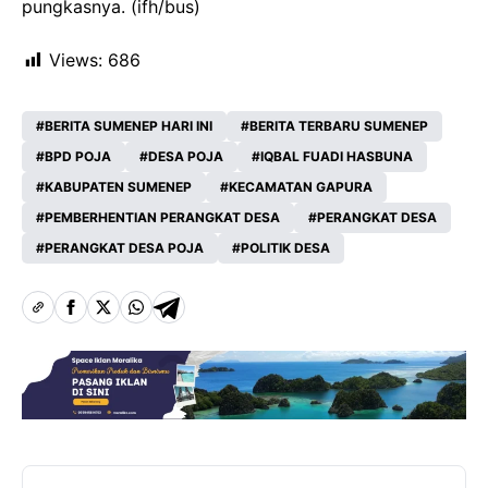
pungkasnya. (ifh/bus)
Views:
686
BERITA SUMENEP HARI INI
BERITA TERBARU SUMENEP
BPD POJA
DESA POJA
IQBAL FUADI HASBUNA
KABUPATEN SUMENEP
KECAMATAN GAPURA
PEMBERHENTIAN PERANGKAT DESA
PERANGKAT DESA
PERANGKAT DESA POJA
POLITIK DESA