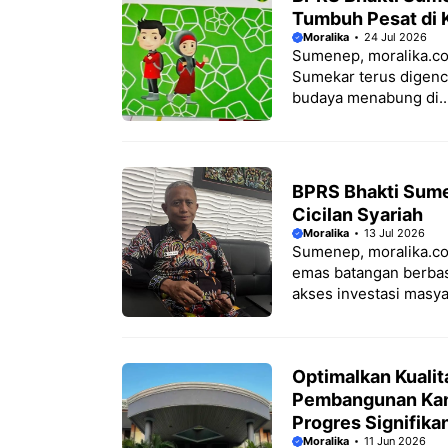
Tumbuh Pesat di 
Moralika
24 Jul 2026
Sumenep, moralika.co
Sumekar terus digenc
budaya menabung di..
BPRS Bhakti Sume
Cicilan Syariah
Moralika
13 Jul 2026
Sumenep, moralika.c
emas batangan berbas
akses investasi masyar
Optimalkan Kuali
Pembangunan Kan
Progres Signifika
Moralika
11 Jun 2026