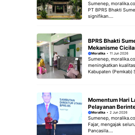
Sumenep, moralika.co
PT BPRS Bhakti Sumek
signifikan....
BPRS Bhakti Sum
Mekanisme Cicila
Moralika
11 Jun 2026
Sumenep, moralika.co
meningkatkan kualita
Kabupaten (Pemkab) 
Momentum Hari La
Pelayanan Berinte
Moralika
2 Jun 2026
Sumenep, moralika.co
Fajar, mengajak selur
Pancasila....