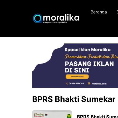
Skip
to
Beranda
content
BPRS Bhakti Sumekar
BPRS Bhakti Sume