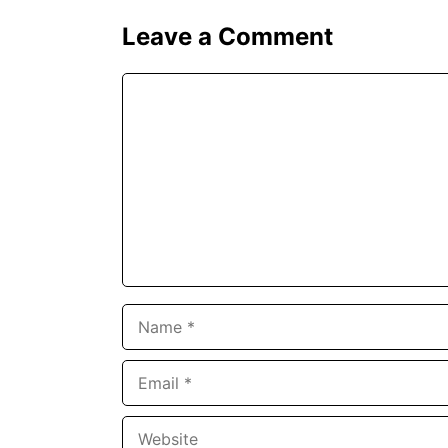
Leave a Comment
Comment
Name
Email
Website