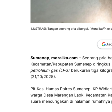
ILUSTRASI: Tangan seorang pria diborgol. (Moralika/Pixels
Jad
Sumenep, moralika.com
– Seorang pria be
Kecamatan/Kabupaten Sumenep diringkus po
petroleum gas (LPG)
berukuran tiga kilogr
(21/10/2025).
Plt Kasi Humas Polres Sumenep, KP Widiart
warga Desa Marengan Laok, Kecamatan Kal
suara mencurigakan di halaman rumahnya p