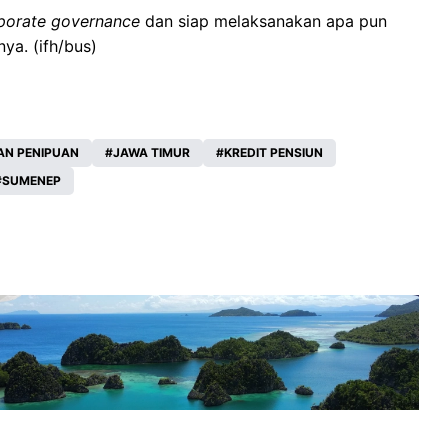
porate governance
dan siap melaksanakan apa pun
ya. (ifh/bus)
N PENIPUAN
JAWA TIMUR
KREDIT PENSIUN
SUMENEP