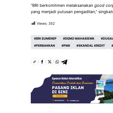
“BRI berkomitmen melaksanakan
good cor
yang menjadi putusan pengadilan,” singkatn
Views:
352
BRI SUMENEP
DEMO MAHASISWA
DUGAA
PERBANKAN
PMII
SKANDAL KREDIT