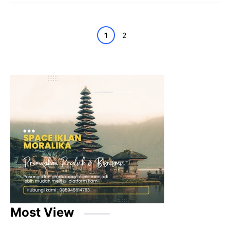
Page
Page
1
2
Most View