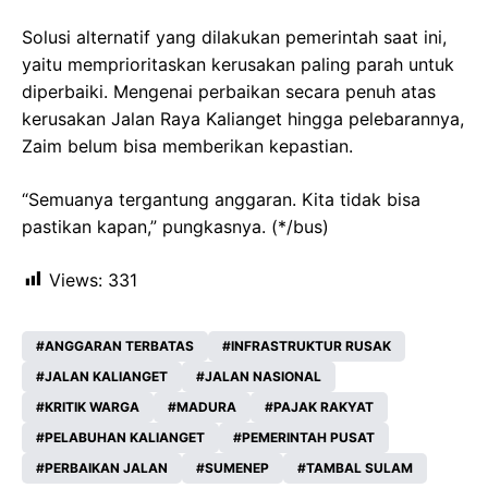
Solusi alternatif yang dilakukan pemerintah saat ini,
yaitu memprioritaskan kerusakan paling parah untuk
diperbaiki. Mengenai perbaikan secara penuh atas
kerusakan Jalan Raya Kalianget hingga pelebarannya,
Zaim belum bisa memberikan kepastian.
“Semuanya tergantung anggaran. Kita tidak bisa
pastikan kapan,” pungkasnya. (*/bus)
Views:
331
ANGGARAN TERBATAS
INFRASTRUKTUR RUSAK
JALAN KALIANGET
JALAN NASIONAL
KRITIK WARGA
MADURA
PAJAK RAKYAT
PELABUHAN KALIANGET
PEMERINTAH PUSAT
PERBAIKAN JALAN
SUMENEP
TAMBAL SULAM