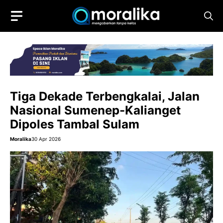
Skip
to
content
Tiga Dekade Terbengkalai, Jalan
Nasional Sumenep-Kalianget
Dipoles Tambal Sulam
Moralika
30 Apr 2026